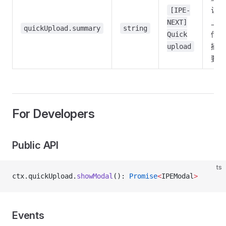
认
[IPE-
上
NEXT]
quickUpload.summary
string
传
Quick
摘
upload
要
For Developers
Public API
ts
ctx.quickUpload.
showModal
(): 
Promise
<
IPEModal
>
Events