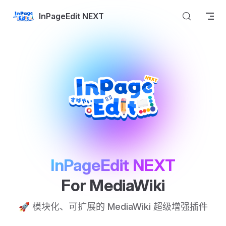
Skip to content
InPageEdit NEXT
InPageEdit NEXT
For MediaWiki
🚀 模块化、可扩展的 MediaWiki 超级增强插件