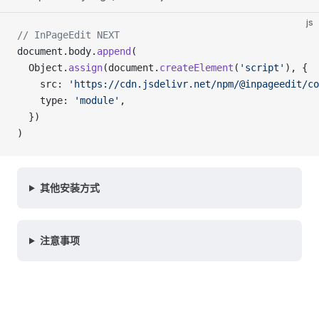
js
// InPageEdit NEXT
document.body.
append
(
  Object.
assign
(document.
createElement
(
'script'
), {
    src: 
'https://cdn.jsdelivr.net/npm/@inpageedit/co
    type: 
'module'
,
  })
)
其他安装方式
注意事项